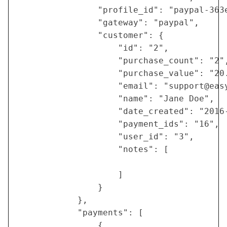
                "profile_id": "paypal-363e
                "gateway": "paypal",

                "customer": {

                    "id": "2",

                    "purchase_count": "2",
                    "purchase_value": "20.
                    "email": "
support@eas
                    "name": "Jane Doe",

                    "date_created": "2016-
                    "payment_ids": "16",

                    "user_id": "3",

                    "notes": [

                    ]

                }

            },

            "payments": [

                {
