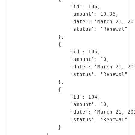
                    "id": 106,

                    "amount": 10.36,

                    "date": "March 21, 201
                    "status": "Renewal"

                },

                {

                    "id": 105,

                    "amount": 10,

                    "date": "March 21, 201
                    "status": "Renewal"

                },

                {

                    "id": 104,

                    "amount": 10,

                    "date": "March 21, 201
                    "status": "Renewal"

                }

            ]
