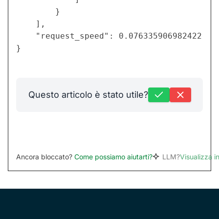
        }

    ],

    "request_speed": 0.076335906982422

Questo articolo è stato utile?
Ancora bloccato?
Come possiamo aiutarti?
LLM?
Visualizza 