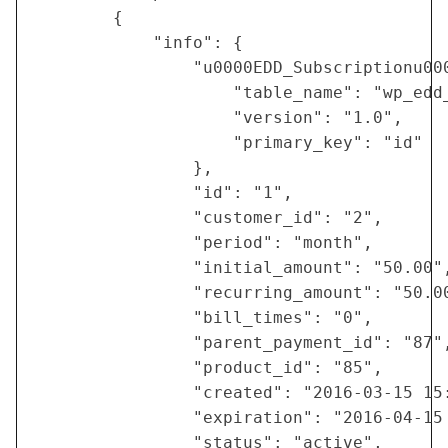
        {

            "info": {

                "u0000EDD_Subscriptionu000
                    "table_name": "wp_edd_
                    "version": "1.0",

                    "primary_key": "id"

                },

                "id": "1",

                "customer_id": "2",

                "period": "month",

                "initial_amount": "50.00",
                "recurring_amount": "50.00
                "bill_times": "0",

                "parent_payment_id": "87",
                "product_id": "85",

                "created": "2016-03-15 15:
                "expiration": "2016-04-15 
                "status": "active",
