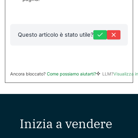
Questo articolo è stato utile?
Ancora bloccato?
Come possiamo aiutarti?
LLM?
Visualizza 
Inizia a vendere