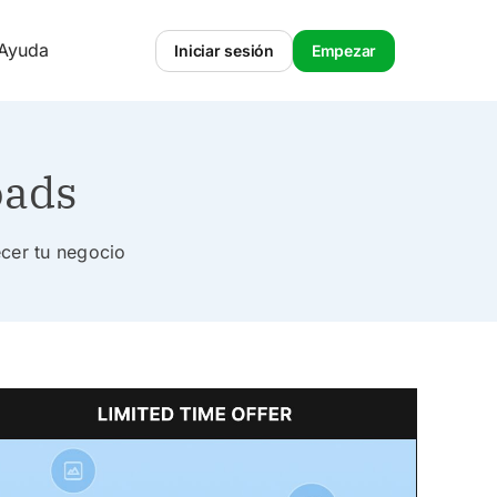
 Ayuda
Iniciar sesión
Empezar
oads
ecer tu negocio