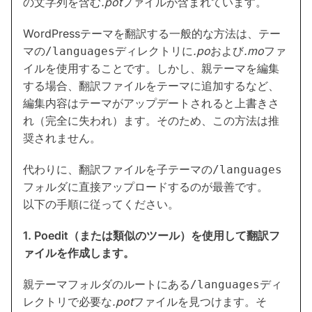
の文字列を含む
.pot
ファイルが含まれています。
WordPressテーマを翻訳する一般的な方法は、テー
マの
ディレクトリに
.po
および
.mo
ファ
/languages
イルを使用することです。しかし、親テーマを編集
する場合、翻訳ファイルをテーマに追加するなど、
編集内容はテーマがアップデートされると上書きさ
れ（完全に失われ）ます。そのため、この方法は推
奨されません。
代わりに、翻訳ファイルを子テーマの
/languages
フォルダに直接アップロードするのが最善です。
以下の手順に従ってください。
1. Poedit（または類似のツール）を使用して翻訳フ
ァイルを作成します。
親テーマフォルダのルートにある
ディ
/languages
レクトリで必要な
.pot
ファイルを見つけます。そ