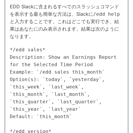
EDD Slackに含まれるすべてのスラッシュコマンド
を表示する最も簡単な方法は、Slackに
/edd help
と入力することです。これはどこでも実行でき、結
果はあなたにのみ表示されます。結果は次のように
なります。
*/edd sales*

Description: Show an Earnings Report 
for the Selected Time Period

Example: `/edd sales this_month`

Option(s): `today`, `yesterday`, 
`this_week`, `last_week`, 
`this_month`, `last_month`, 
`this_quarter`, `last_quarter`, 
`this_year`, `last_year`

Default: `this_month`

*/edd version*
