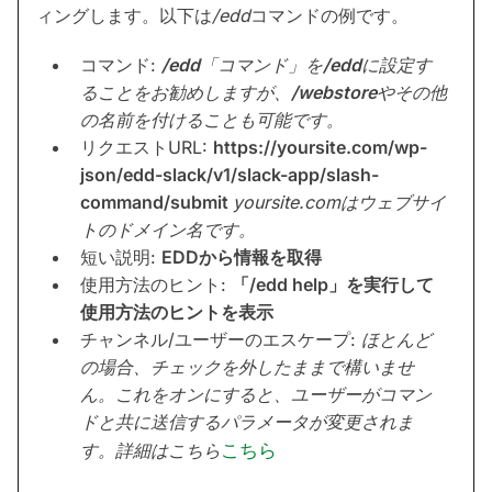
ィングします。以下は
/edd
コマンドの例です。
コマンド:
/edd
「コマンド」を
/edd
に設定す
ることをお勧めしますが、
/webstore
やその他
の名前を付けることも可能です。
リクエストURL:
https://yoursite.com/wp-
json/edd-slack/v1/slack-app/slash-
command/submit
yoursite.comはウェブサイ
トのドメイン名です。
短い説明:
EDDから情報を取得
使用方法のヒント:
「/edd help」を実行して
使用方法のヒントを表示
チャンネル/ユーザーのエスケープ:
ほとんど
の場合、チェックを外したままで構いませ
ん。これをオンにすると、ユーザーがコマン
ドと共に送信するパラメータが変更されま
す。詳細はこちら
こちら