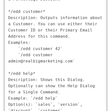
*/edd customer*

Description: Outputs information about 
a Customer. You can use either their 
Customer ID or their Primary Email 
Address for this command.

Examples:

    `/edd customer 42`

    `/edd customer 
admin@realbigmarketing.com
`

*/edd help*

Description: Shows this Dialog. 
Optionally can show the Help Dialog 
for a Single Command.

Example: `/edd help`

Option(s): `sales`, `version`, 