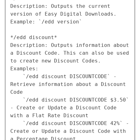
Description: Outputs the current 
version of Easy Digital Downloads.

Example: `/edd version`

*/edd discount*

Description: Outputs information about 
a Discount Code. This can also be used 
to create new Discount Codes.

Examples:

    `/edd discount DISCOUNTCODE` - 
Retrieve information about a Discount 
Code

    `/edd discount DISCOUNTCODE $3.50` 
- Create or Update a Discount Code 
with a Flat Rate Discount

    `/edd discount DISCOUNTCODE 42%` - 
Create or Update a Discount Code with 
a Percentage Discount
