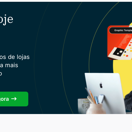
oje
os de lojas
ra mais
o
gora