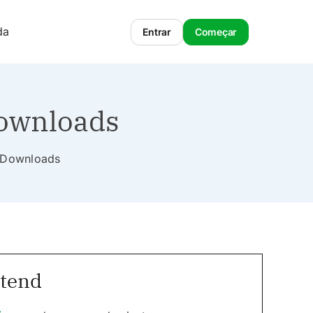
da
Entrar
Começar
Downloads
al Downloads
ntend