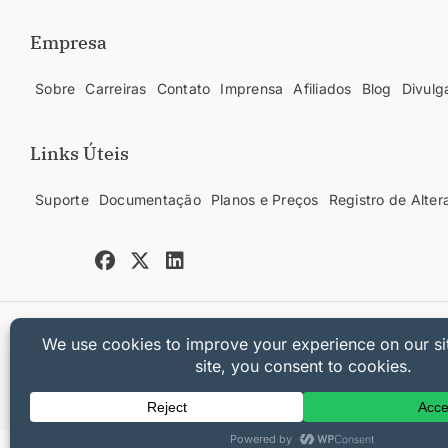
Empresa
Sobre
Carreiras
Contato
Imprensa
Afiliados
Blog
Divulg
Links Úteis
Suporte
Documentação
Planos e Preços
Registro de Alter
Copyright © 2025 Sandhills Development, LLC
Política de Privacidade
Termos de Serviço
Mapa do Site
Cupom Easy 
[universally_switcher]