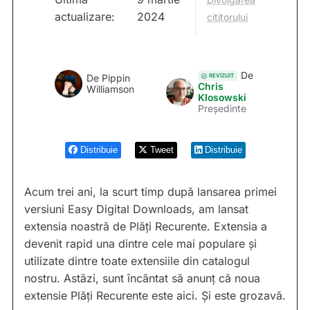
actualizare:
2024
cititorului
De
REVIZUIT
De
Pippin
Chris
Williamson
Klosowski
Președinte
Distribuie
Tweet
Distribuie
Acum trei ani, la scurt timp după lansarea primei
versiuni Easy Digital Downloads, am lansat
extensia noastră de Plăți Recurente. Extensia a
devenit rapid una dintre cele mai populare și
utilizate dintre toate extensiile din catalogul
nostru. Astăzi, sunt încântat să anunț că noua
extensie Plăți Recurente este aici. Și este grozavă.