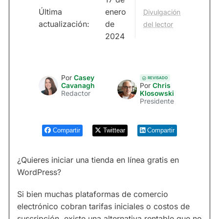
Última
enero
Divulgación
actualización:
de
del lector
2024
Por
Casey
REVISADO
Cavanagh
Por
Chris
Redactor
Klosowski
Presidente
Compartir
Twittear
Compartir
¿Quieres iniciar una tienda en línea gratis en
WordPress?
Si bien muchas plataformas de comercio
electrónico cobran tarifas iniciales o costos de
suscripción, existe una alternativa rentable que no