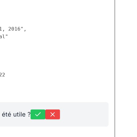
, 2016",

l"

2

 été utile ?