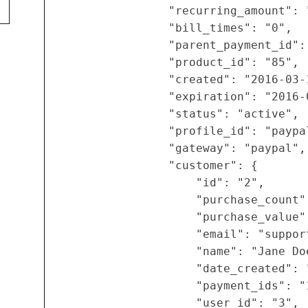
                "recurring_amount": "
                "bill_times": "0",

                "parent_payment_id": 
                "product_id": "85",

                "created": "2016-03-1
                "expiration": "2016-
                "status": "active",

                "profile_id": "paypa
                "gateway": "paypal",

                "customer": {

                    "id": "2",

                    "purchase_count":
                    "purchase_value":
                    "email": "
suppor
                    "name": "Jane Doe
                    "date_created": 
                    "payment_ids": "1
                    "user_id": "3",
