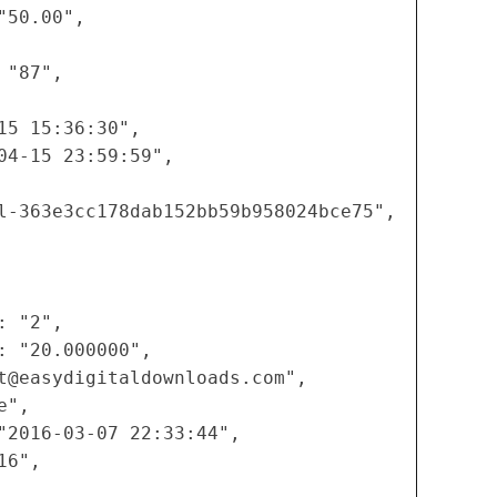
50.00",

"87",

5 15:36:30",

04-15 23:59:59",

l-363e3cc178dab152bb59b958024bce75",

 "2",

 "20.000000",

t@easydigitaldownloads.com
",

",

"2016-03-07 22:33:44",

6",
