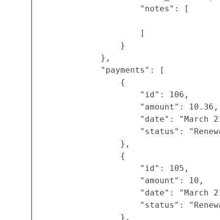
                    "notes": [

                    ]

                }

            },

            "payments": [

                {

                    "id": 106,

                    "amount": 10.36,

                    "date": "March 21
                    "status": "Renewa
                },

                {

                    "id": 105,

                    "amount": 10,

                    "date": "March 21
                    "status": "Renewa
                },
