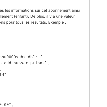
es les informations sur cet abonnement ainsi
lement (enfant). De plus, il y a une valeur
ons pour tous les résultats. Exemple :
onu0000subs_db": {

p_edd_subscriptions",



d"

.00",
