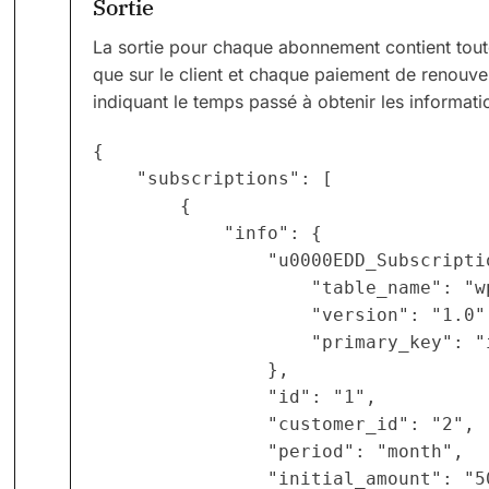
Sortie
La sortie pour chaque abonnement contient tout
que sur le client et chaque paiement de renouvel
indiquant le temps passé à obtenir les informati
{

    "subscriptions": [

        {

            "info": {

                "u0000EDD_Subscripti
                    "table_name": "w
                    "version": "1.0",
                    "primary_key": "i
                },

                "id": "1",

                "customer_id": "2",

                "period": "month",

                "initial_amount": "50