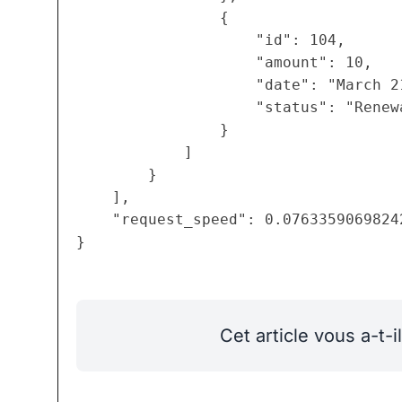
                {

                    "id": 104,

                    "amount": 10,

                    "date": "March 21
                    "status": "Renewa
                }

            ]

        }

    ],

    "request_speed": 0.07633590698242
Cet article vous a-t-il