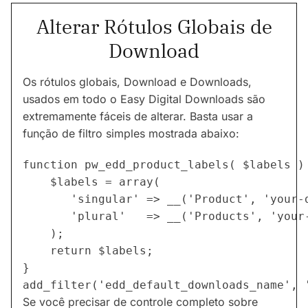
Alterar Rótulos Globais de
Download
Os rótulos globais, Download e Downloads,
usados em todo o Easy Digital Downloads são
extremamente fáceis de alterar. Basta usar a
função de filtro simples mostrada abaixo:
function pw_edd_product_labels( $labels ) 
	$labels = array(

	   'singular' => __('Product', 'your-domain'),

	   'plural'   => __('Products', 'your-domain')

	);

	return $labels;

}

Se você precisar de controle completo sobre