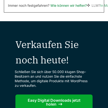
Immer noch festgefahren?
Wie können wir helfen?
LLM?
In M
Verkaufen Sie
noch heute!
Schließen Sie sich über 50.000 klugen Shop-
Besitzern an und nutzen Sie die einfachste
Methode, um digitale Produkte mit WordPress
zu verkaufen.
Easy Digital Downloads jetzt
holen