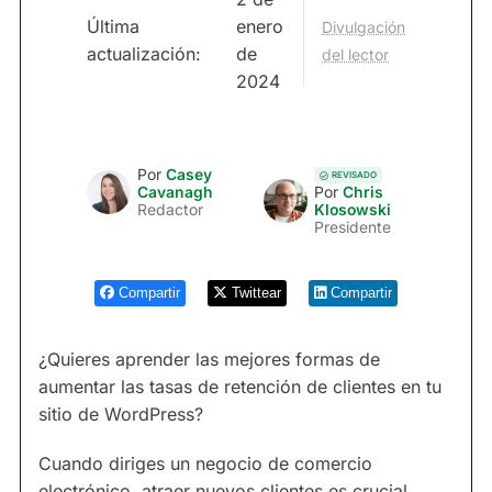
Última
enero
Divulgación
actualización:
de
del lector
2024
Por
Casey
REVISADO
Cavanagh
Por
Chris
Redactor
Klosowski
Presidente
Compartir
Twittear
Compartir
¿Quieres aprender las mejores formas de
aumentar las tasas de retención de clientes en tu
sitio de WordPress?
Cuando diriges un negocio de comercio
electrónico, atraer nuevos clientes es crucial.