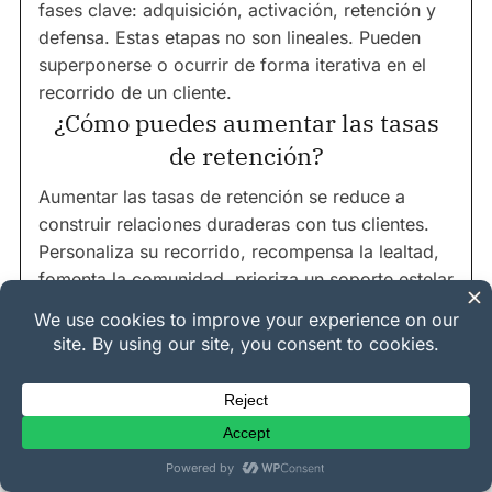
fases clave: adquisición, activación, retención y
defensa. Estas etapas no son lineales. Pueden
superponerse o ocurrir de forma iterativa en el
recorrido de un cliente.
¿Cómo puedes aumentar las tasas
de retención?
Aumentar las tasas de retención se reduce a
construir relaciones duraderas con tus clientes.
Personaliza su recorrido, recompensa la lealtad,
fomenta la comunidad, prioriza un soporte estelar
y aprovecha los datos para mejorar
continuamente su experiencia. Esto fomenta la
satisfacción, reduce la pérdida de clientes y los
convierte en compradores recurrentes.
¿Los programas de lealtad
aumentan las ventas?