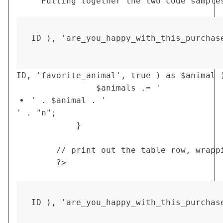
	 Putting together the two code sampl
ID ), 'are_you_happy_with_this_purchas
ID, 'favorite_animal', true ) as $animal )
                $animals .= '
' . $animal . '
' . "n"; 

            }

        // print out the table row, wrapp
        ?>

ID ), 'are_you_happy_with_this_purchas