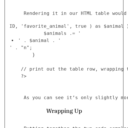
	 Rendering it in our HTML table would
ID, 'favorite_animal', true ) as $animal )
            $animals .= '
' . $animal . '
' . "n"; 

        }

	// print out the table row, wrapping the results in unordered list tags, and escaping with wp_kses_post()

    ?>

	 As you can see it’s only slightly mo
Wrapping Up