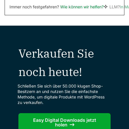
Immer noch festgefahren?
Wie können wir helfen?
LLM?
In M
Verkaufen Sie
noch heute!
Schließen Sie sich über 50.000 klugen Shop-
Besitzern an und nutzen Sie die einfachste
Methode, um digitale Produkte mit WordPress
zu verkaufen.
Easy Digital Downloads jetzt
holen