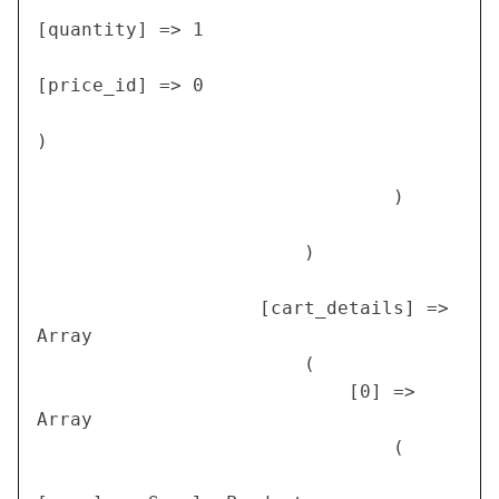
[quantity] => 1

[price_id] => 0

)

                                )

                        )

                    [cart_details] => 
Array

                        (

                            [0] => 
Array

                                (
