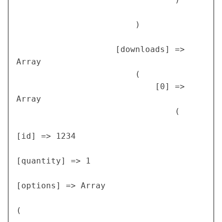
                        )

                    [downloads] => 
Array

                        (

                            [0] => 
Array

                                (

[id] => 1234

[quantity] => 1

[options] => Array

(
