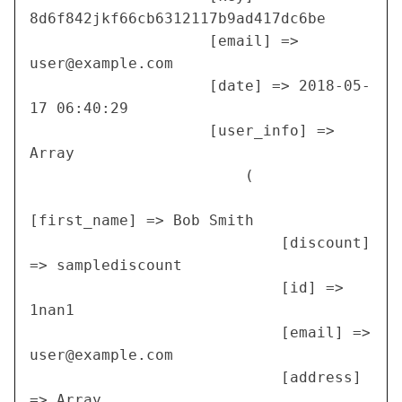
8d6f842jkf66cb6312117b9ad417dc6be

                    [email] => 
user@example.com
                    [date] => 2018-05-
17 06:40:29

                    [user_info] => 
Array

                        (

[first_name] => Bob Smith

                            [discount] 
=> samplediscount

                            [id] => 
1nan1

                            [email] => 
user@example.com
                            [address] 
=> Array
