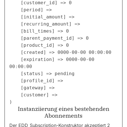
    [customer_id] => 0

    [period] => 

    [initial_amount] => 

    [recurring_amount] => 

    [bill_times] => 0

    [parent_payment_id] => 0

    [product_id] => 0

    [created] => 0000-00-00 00:00:00

    [expiration] => 0000-00-00 
00:00:00

    [status] => pending

    [profile_id] => 

    [gateway] => 

    [customer] => 

Instanziierung eines bestehenden
Abonnements
Der EDD_Subscription-Konstruktor akzeptiert 2