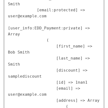
Smith

            [email:protected] => 
user@example.com
[user_info:EDD_Payment:private] => 
Array

                (

                    [first_name] => 
Bob Smith

                    [last_name] => 
Smith

                    [discount] => 
samplediscount

                    [id] => 1nan1

                    [email] => 
user@example.com
                    [address] => Array

                        (
