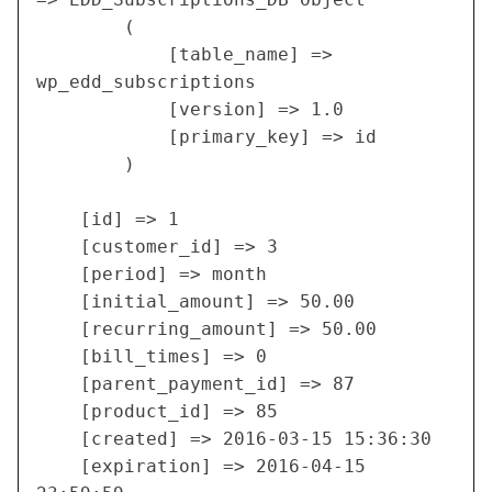
        (

            [table_name] => 
wp_edd_subscriptions

            [version] => 1.0

            [primary_key] => id

        )

    [id] => 1

    [customer_id] => 3

    [period] => month

    [initial_amount] => 50.00

    [recurring_amount] => 50.00

    [bill_times] => 0

    [parent_payment_id] => 87

    [product_id] => 85

    [created] => 2016-03-15 15:36:30

    [expiration] => 2016-04-15 