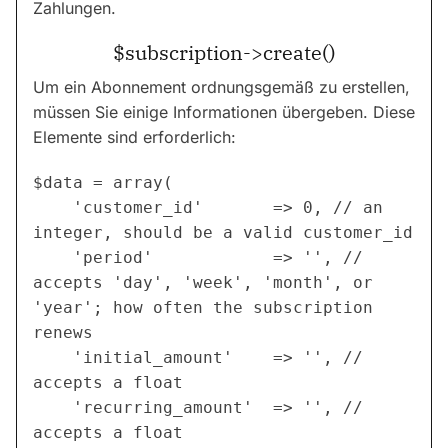
Zahlungen.
$subscription->create()
Um ein Abonnement ordnungsgemäß zu erstellen,
müssen Sie einige Informationen übergeben. Diese
Elemente sind erforderlich:
$data = array(

    'customer_id'       => 0, // an 
integer, should be a valid customer_id

    'period'            => '', // 
accepts 'day', 'week', 'month', or 
'year'; how often the subscription 
renews

    'initial_amount'    => '', // 
accepts a float

    'recurring_amount'  => '', // 
accepts a float
