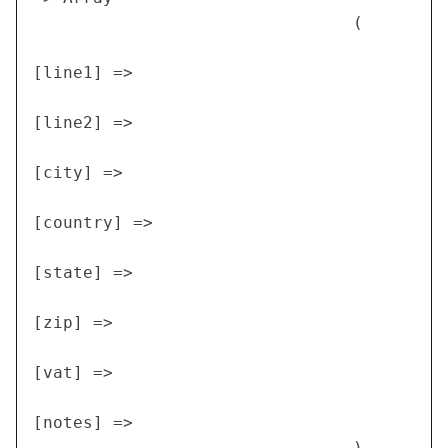
                                (

[line1] =>

[line2] =>

[city] =>

[country] =>

[state] =>

[zip] =>

[vat] =>

[notes] =>

                                )
