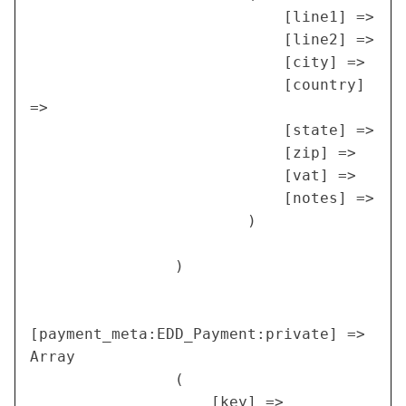
                            [line1] =>

                            [line2] =>

                            [city] =>

                            [country] 
=>

                            [state] =>

                            [zip] =>

                            [vat] =>

                            [notes] =>

                        )

                )

[payment_meta:EDD_Payment:private] => 
Array

                (

                    [key] => 