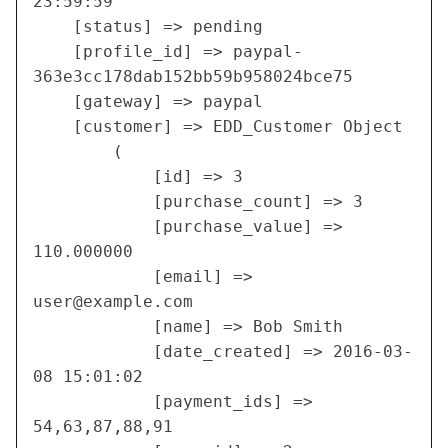
23:59:59

    [status] => pending

    [profile_id] => paypal-
363e3cc178dab152bb59b958024bce75

    [gateway] => paypal

    [customer] => EDD_Customer Object

        (

            [id] => 3

            [purchase_count] => 3

            [purchase_value] => 
110.000000

            [email] => 
user@example.com
            [name] => Bob Smith

            [date_created] => 2016-03-
08 15:01:02

            [payment_ids] => 
54,63,87,88,91
