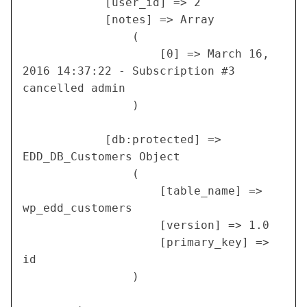
            [user_id] => 2

            [notes] => Array

                (

                    [0] => March 16, 
2016 14:37:22 - Subscription #3 
cancelled admin

                )

            [db:protected] => 
EDD_DB_Customers Object

                (

                    [table_name] => 
wp_edd_customers

                    [version] => 1.0

                    [primary_key] => 
id

                )
