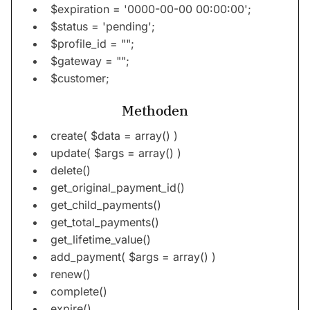
$expiration = '0000-00-00 00:00:00';
$status = 'pending';
$profile_id = "";
$gateway = "";
$customer;
Methoden
create( $data = array() )
update( $args = array() )
delete()
get_original_payment_id()
get_child_payments()
get_total_payments()
get_lifetime_value()
add_payment( $args = array() )
renew()
complete()
expire()