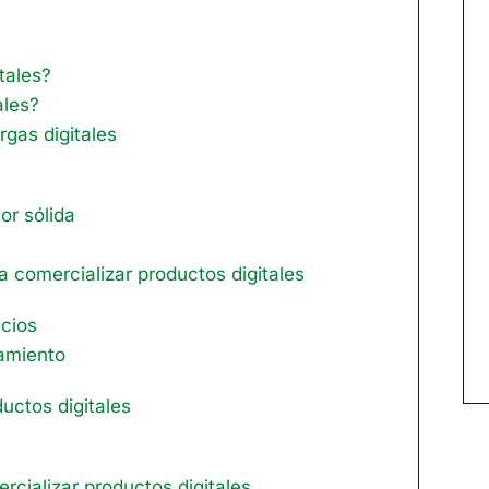
tales?
ales?
gas digitales
or sólida
 comercializar productos digitales
ecios
amiento
uctos digitales
cializar productos digitales