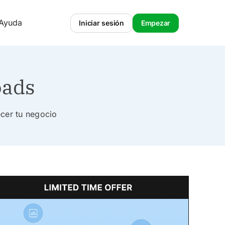
 Ayuda
Iniciar sesión
Empezar
oads
ecer tu negocio