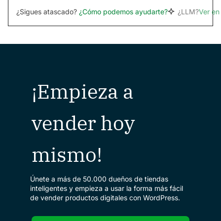
¿Sigues atascado?
¿Cómo podemos ayudarte?
¿LLM?
Ver e
¡Empieza a
vender hoy
mismo!
Únete a más de 50.000 dueños de tiendas
inteligentes y empieza a usar la forma más fácil
de vender productos digitales con WordPress.