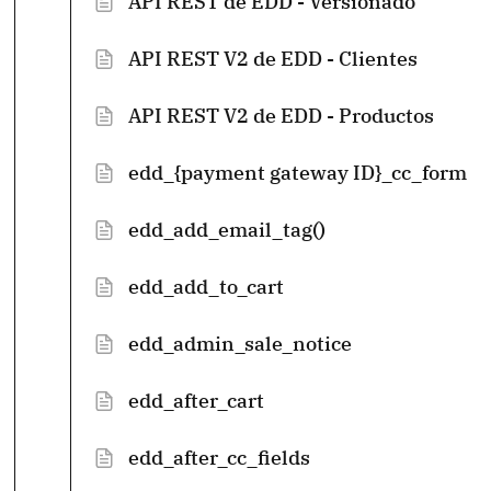
API REST de EDD - Versionado
API REST V2 de EDD - Clientes
API REST V2 de EDD - Productos
edd_{payment gateway ID}_cc_form
edd_add_email_tag()
edd_add_to_cart
edd_admin_sale_notice
edd_after_cart
edd_after_cc_fields