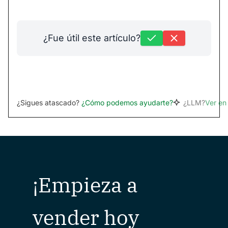
¿Fue útil este artículo?
¿Sigues atascado?
¿Cómo podemos ayudarte?
¿LLM?
Ver e
¡Empieza a
vender hoy