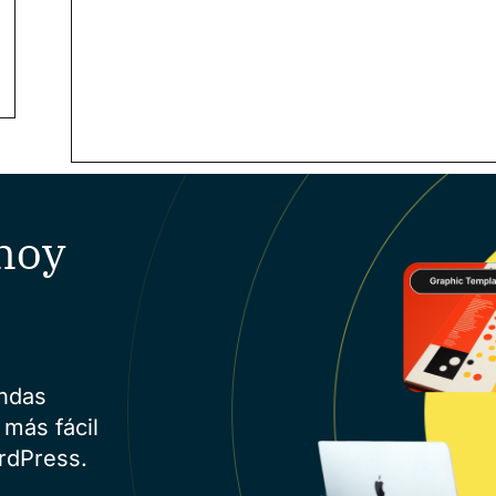
hoy
endas
 más fácil
rdPress.