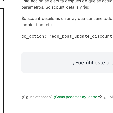
Esta acción se ejecuta después de que se actua
parámetros, $discount_details y $id.
$discount_details es un array que contiene to
monto, tipo, etc.
¿Fue útil este ar
¿Sigues atascado?
¿Cómo podemos ayudarte?
¿LLM