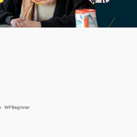
b
WPBeginner