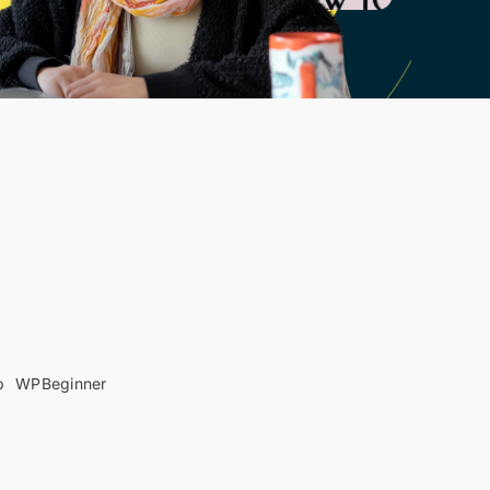
b
WPBeginner