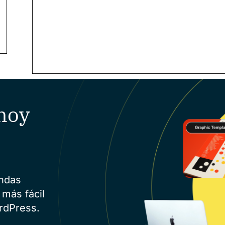
hoy
endas
 más fácil
rdPress.