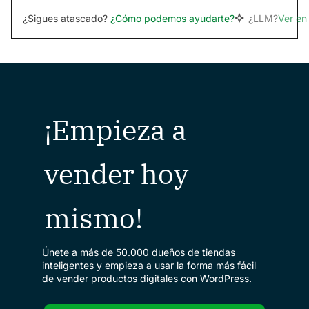
¿Sigues atascado?
¿Cómo podemos ayudarte?
¿LLM?
Ver e
¡Empieza a
vender hoy
mismo!
Únete a más de 50.000 dueños de tiendas
inteligentes y empieza a usar la forma más fácil
de vender productos digitales con WordPress.