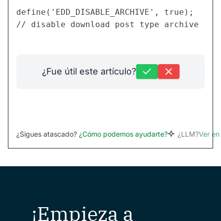
define('EDD_DISABLE_ARCHIVE', true);

¿Fue útil este artículo?
¿Sigues atascado?
¿Cómo podemos ayudarte?
¿LLM?
Ver e
¡Empieza a