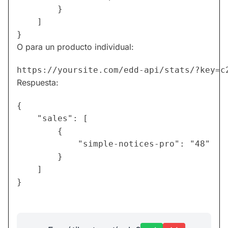
        }

    ]

O para un producto individual:
Respuesta:
{

    "sales": [

        {

            "simple-notices-pro": "48"

        }

    ]
