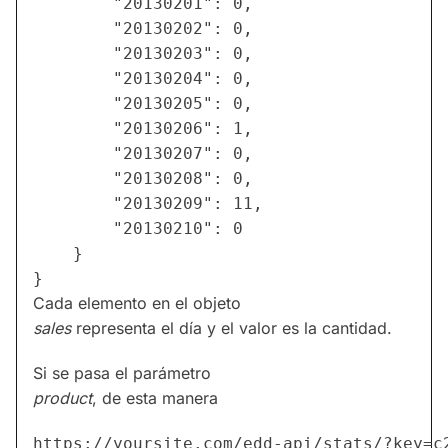
        "20130201": 0,

        "20130202": 0,

        "20130203": 0,

        "20130204": 0,

        "20130205": 0,

        "20130206": 1,

        "20130207": 0,

        "20130208": 0,

        "20130209": 11,

        "20130210": 0

    }

Cada elemento en el objeto
sales
representa el día y el valor es la cantidad.
Si se pasa el parámetro
product
, de esta manera