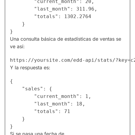
        "current_month": 20,

        "last_month": 311.96,

        "totals": 1302.2764

    }

Una consulta básica de estadísticas de ventas se
ve así:
Y la respuesta es:
{

    "sales": {

        "current_month": 1,

        "last_month": 18,

        "totals": 71

    }

Si se pasa una fecha de