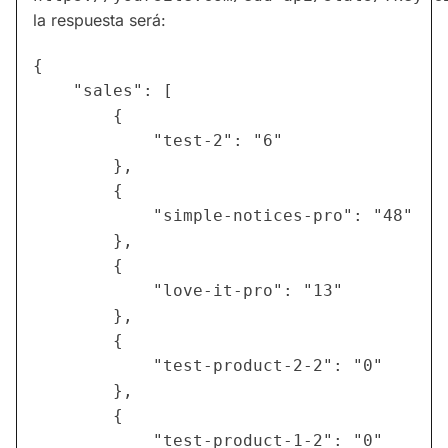
la respuesta será:
{

    "sales": [

        {

            "test-2": "6"

        },

        {

            "simple-notices-pro": "48"

        },

        {

            "love-it-pro": "13"

        },

        {

            "test-product-2-2": "0"

        },

        {

            "test-product-1-2": "0"
