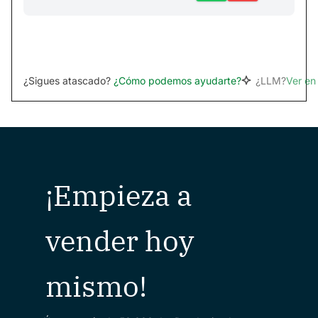
¿Sigues atascado?
¿Cómo podemos ayudarte?
¿LLM?
Ver e
¡Empieza a
vender hoy
mismo!