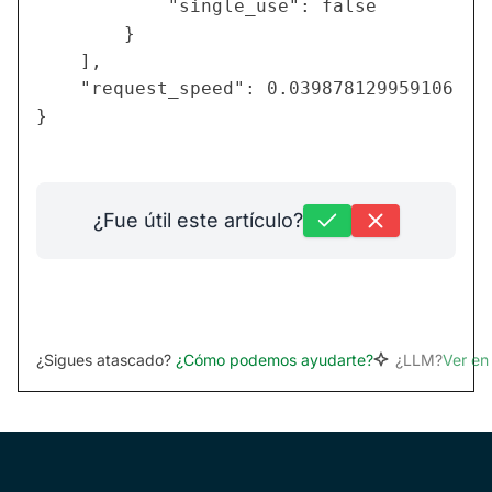
            "single_use": false

        }

    ],

    "request_speed": 0.039878129959106

¿Fue útil este artículo?
¿Sigues atascado?
¿Cómo podemos ayudarte?
¿LLM?
Ver e