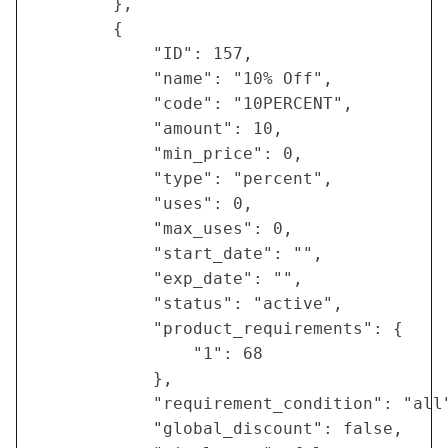
        },

        {

            "ID": 157,

            "name": "10% Off",

            "code": "10PERCENT",

            "amount": 10,

            "min_price": 0,

            "type": "percent",

            "uses": 0,

            "max_uses": 0,

            "start_date": "",

            "exp_date": "",

            "status": "active",

            "product_requirements": {

                "1": 68

            },

            "requirement_condition": "all"
            "global_discount": false,
