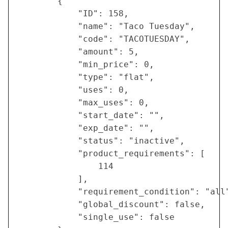
        {

            "ID": 158,

            "name": "Taco Tuesday",

            "code": "TACOTUESDAY",

            "amount": 5,

            "min_price": 0,

            "type": "flat",

            "uses": 0,

            "max_uses": 0,

            "start_date": "",

            "exp_date": "",

            "status": "inactive",

            "product_requirements": [

                114

            ],

            "requirement_condition": "all"
            "global_discount": false,

            "single_use": false
