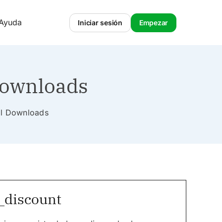
 Ayuda
Iniciar sesión
Empezar
Downloads
tal Downloads
_discount