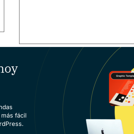
hoy
endas
 más fácil
rdPress.