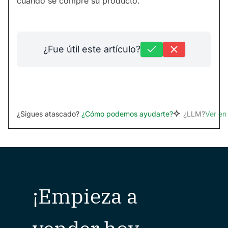
cuando se compre su producto.
¿Fue útil este artículo?
¿Sigues atascado?
¿Cómo podemos ayudarte?
¿LLM?
Ver e
¡Empieza a