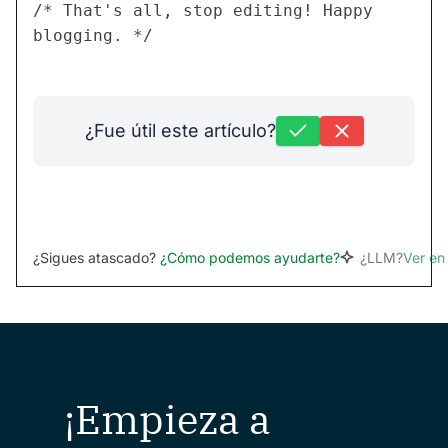
/* That's all, stop editing! Happy 
blogging. */
¿Fue útil este artículo?
¿Sigues atascado?
¿Cómo podemos ayudarte?
¿LLM?
Ver e
¡Empieza a