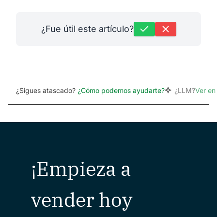
¿Fue útil este artículo?
¿Sigues atascado?
¿Cómo podemos ayudarte?
¿LLM?
Ver e
¡Empieza a
vender hoy