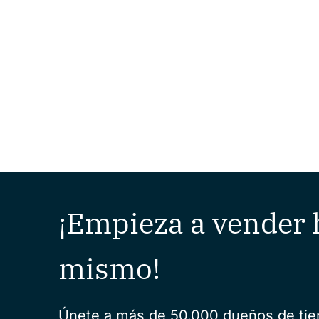
¡Empieza a vender 
mismo!
Únete a más de 50.000 dueños de ti