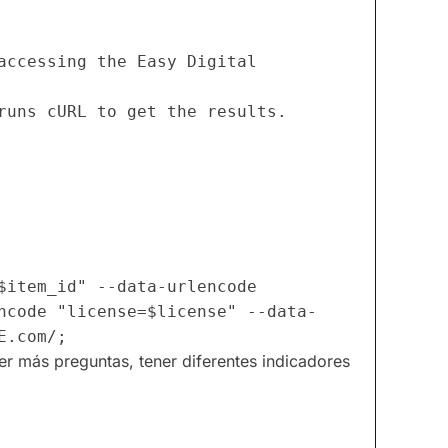
accessing the Easy Digital 
runs cURL to get the results.
$item_id" --data-urlencode 
ncode "license=$license" --data-
E.com/;
er más preguntas, tener diferentes indicadores