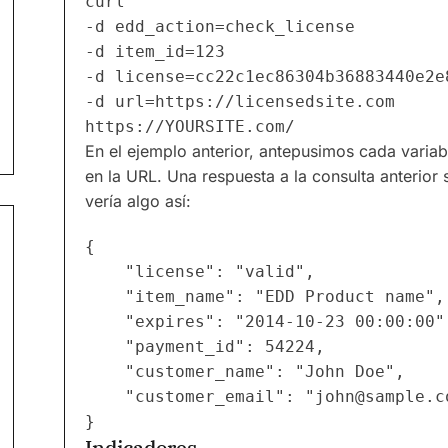
curl
-d edd_action=check_license 
-d item_id=123 
-d license=cc22c1ec86304b36883440e2e
-d url=https://licensedsite.com 
https://YOURSITE.com/
En el ejemplo anterior, antepusimos cada variab
en la URL. Una respuesta a la consulta anterio
vería algo así:
{

	"license": "valid",

	"item_name": "EDD Product name",

	"expires": "2014-10-23 00:00:00",

	"payment_id": 54224,

	"customer_name": "John Doe",

	"customer_email": "
john@sample.c
Indicadores