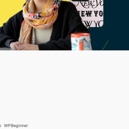
b
WPBeginner