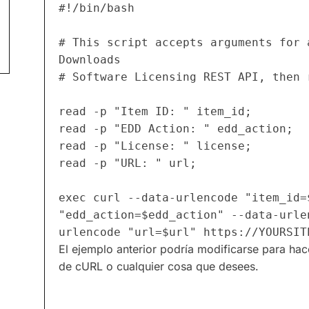
#!/bin/bash
# This script accepts arguments for 
Downloads
# Software Licensing REST API, then 
read -p "Item ID: " item_id;
read -p "EDD Action: " edd_action;
read -p "License: " license;
read -p "URL: " url;
exec curl --data-urlencode "item_id=
"edd_action=$edd_action" --data-urle
urlencode "url=$url" https://YOURSIT
El ejemplo anterior podría modificarse para hac
de cURL o cualquier cosa que desees.