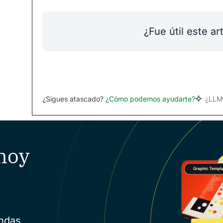
¿Fue útil este ar
¿Sigues atascado?
¿Cómo podemos ayudarte?
¿LLM
hoy
endas