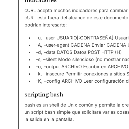
cURL acepta muchos indicadores para cambiar 
cURL está fuera del alcance de este documento,
podrían interesarte:
-u, –user USUARIO[:CONTRASEÑA] Usuario 
-A, –user-agent CADENA Enviar CADENA Us
-d, –data DATOS Datos POST HTTP (H)
-s, –silent Modo silencioso (no mostrar na
-o, –output ARCHIVO Escribir en ARCHIVO 
-k, –insecure Permitir conexiones a sitios 
-K, –config ARCHIVO Leer configuración
scripting bash
bash es un shell de Unix común y permite la cre
un script bash simple que solicitará varias cosa
la salida en la pantalla.