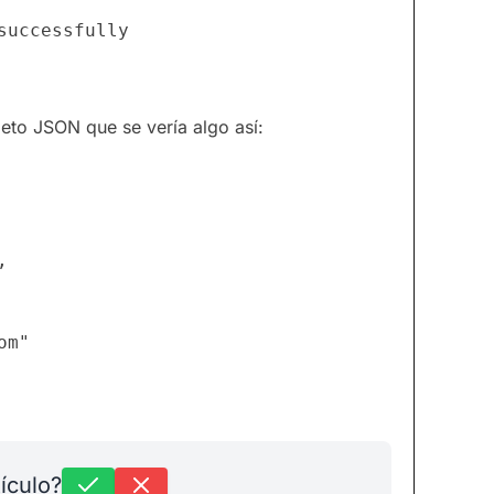
successfully
jeto JSON que se vería algo así:
om
"

tículo?