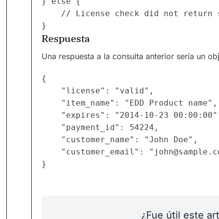
} else {
	// License check did not return 
}
Respuesta
Una respuesta a la consulta anterior sería un ob
{

	"license": "valid",

	"item_name": "EDD Product name",

	"expires": "2014-10-23 00:00:00",

	"payment_id": 54224,

	"customer_name": "John Doe",

	"customer_email": "
john@sample.c
¿Fue útil este ar