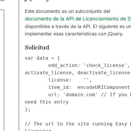
Este documento es un subconjunto del
documento de la API de Licenciamiento de S
disponibles a través de la API. El siguiente e
implementar esas características con jQuery.
Solicitud
var data = {
		edd_action: 'check_license', // Valid actions are 
activate_license, deactivate_license
		license:    '',
		item_id:  encodeURIComponent
		url: 'domain.com' // If you Disable URL Checking, you do not 
need this entry
};
// The url to the site running Easy 