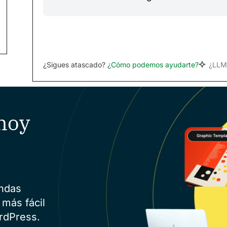
¿Sigues atascado?
¿Cómo podemos ayudarte?
¿LLM
hoy
endas
 más fácil
rdPress.