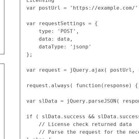
Licensing
var postUrl = 'https://example.com/'
var requestSettings = {
	type: 'POST',
	data: data,
	dataType: 'jsonp'
};
var request = jQuery.ajax( postUrl, 
request.always( function(response) {
var slData = jQuery.parseJSON( respo
if ( slData.success && slData.succes
	// License check returned data
	// Parse the request for the ne