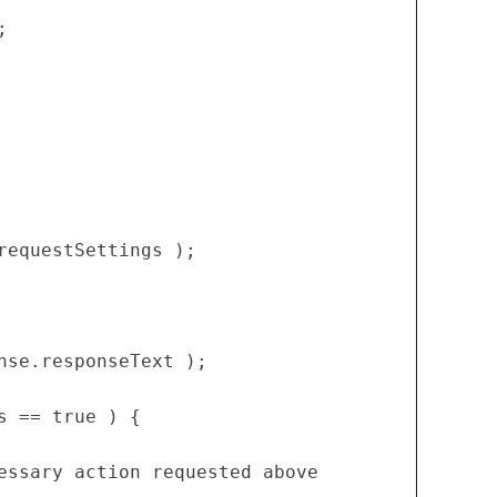
;
requestSettings );
nse.responseText );
s == true ) {
cessary action requested above