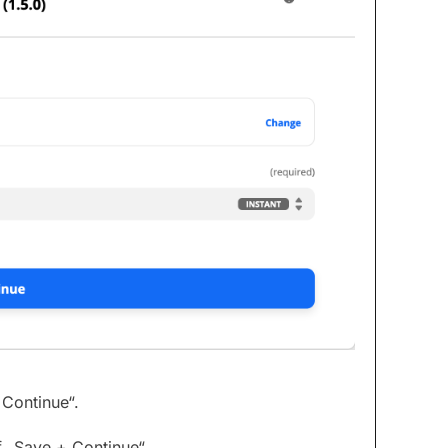
 Continue“.
f „Save + Continue“.