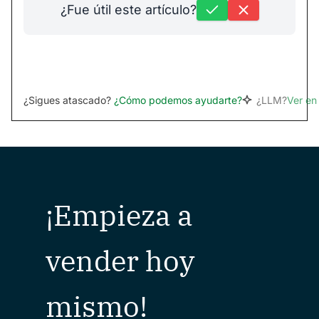
¿Fue útil este artículo?
¿Sigues atascado?
¿Cómo podemos ayudarte?
¿LLM?
Ver e
¡Empieza a
vender hoy
mismo!